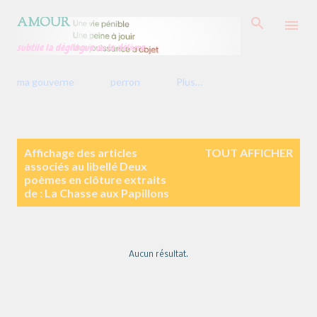
Accéder au contenu principal
AMOUR
subtile la déglingue ou la délivre
ma gouverne
perron
Plus…
A
Affichage des articles
TOUT AFFICHER
r
associés au libellé
Deux
t
poèmes en clôture extraits
i
de : La Chasse aux Papillons
c
l
e
s
Aucun résultat.