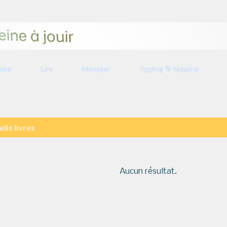
Accéder au contenu principal
rope
Lire
Manager
Jiggling 🌀 Niggling
ellé
livres
Aucun résultat.