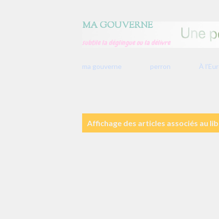
MA GOUVERNE
subtile la déglingue ou la délivre
ma gouverne
perron
À l’Eu
A
Affichage des articles associés au lib
r
t
i
c
l
e
s