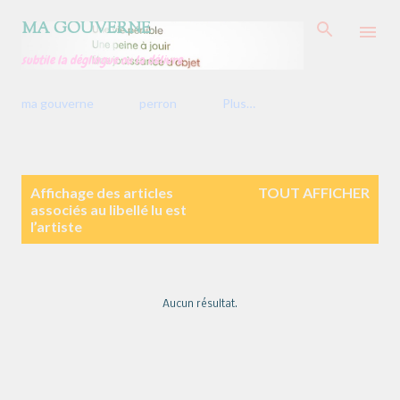
Accéder au contenu principal
MA GOUVERNE
subtile la déglingue ou la délivre
ma gouverne
perron
Plus…
A
Affichage des articles
TOUT AFFICHER
r
associés au libellé
lu est
t
l’artiste
i
c
l
e
s
Aucun résultat.