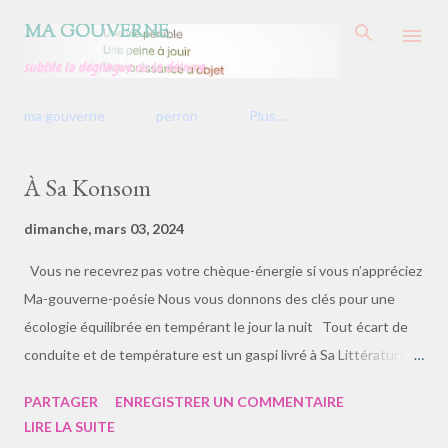
Accéder au contenu principal
MA GOUVERNE
subtile la déglingue ou la délivre
ma gouverne
perron
Plus…
A
À Sa Konsom
r
t
dimanche, mars 03, 2024
i
c
Vous ne recevrez pas votre chèque-énergie si vous n’appréciez
l
e
Ma-gouverne-poésie Nous vous donnons des clés pour une
s
écologie équilibrée en tempérant le jour la nuit Tout écart de
conduite et de température est un gaspi livré à Sa Littérature
Cette saison, baisser d’un degré ou/et de force, réparti entre
PARTAGER
ENREGISTRER UN COMMENTAIRE
nuit et jour, ÉcoS’Amorce • Ma gouverne • Épargne • Énergies •
LIRE LA SUITE