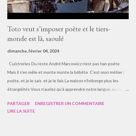
Toto veut s’imposer poète et le tiers-
monde est là, saoulé
dimanche, février 04, 2024
Cuistreries Du reste André Marcowicz n’est pas han poète
Mais il s’en mêle et monte monte la bébête C’est mon métier :
poète, et je le sais et je le fais La maison n’héberge plus les
étrangéités Vous n’auriez qu’à apprendre notre langue, au fait
« Bref, cette tribune n’était ni fait ni à faire » Surtout restez-y sur
PARTAGER
ENREGISTRER UN COMMENTAIRE
votre page ni ailleurs Le « wokisme » a dégoûté l’indû d’un baiser
LIRE LA SUITE
La France est flanche à cause du wokisme rare En langue france
l’histoire a aucun retard :
https://www.sitaudis.fr/Incitations/pour-conclure-en-douze-