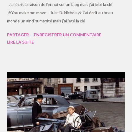
J’ai écrit la raison de l’ennui sur un blog mais j’ai jeté la clé
française. La corruption et la médiocrité profitent de nos
🎶You make me move – Julie B. Nichols🎶 J’ai écrit au beau
tempéraments enfantins. Si ces éditeurs étaient si savants et
monde un air d’humanité mais j’ai jeté la clé
géniaux, ils ne feraient pas ce métier, pas autant. C’est...
PARTAGER
ENREGISTRER UN COMMENTAIRE
LIRE LA SUITE