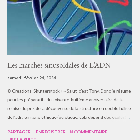
ordinateurs, qui se prépare et repose sur un saut technologique
fondé par les connaissances de la mécanique quantique,
infiniment plus puissante en matière de calcul que les plus
puissants de nos ...
Les marches sinusoïdales de L’ADN
samedi, février 24, 2024
© Creations, Shutterstock « ~ Salut, c’est Tony. Donc je résume
pour les préparatifs du soixante-huitième anniversaire de la
remise du prix de la découverte de la structure en double hélice
de l’adn, en gêne éthique (ou étique, cela dépend des écoles).
Les retardateurs, là vous n’aurez pas les zkus. En rouge fléché
PARTAGER
ENREGISTRER UN COMMENTAIRE
c’est le sens de la marche de la décadence. “ À poil !” Ta gueule
LIRE LA SUITE