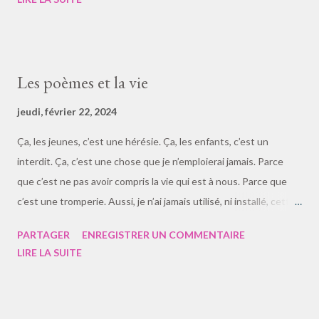
le barjot. En jaune c’est la zone, pour les connaisseurs, je
connais pas que ta sœur. En vert kaki c’est la zone d’avant, qui
pourrissait l’ambiance. Et là en vert pâturage, c’est la zone de
procès où les nouveaux se font engueuler au prétexte que c’est
Les poèmes et la vie
la réincarnation des anciens. Vu que c’est une double
sinusoïdale, un alternance cyclique. Des réponses ? Non, c’était
jeudi, février 22, 2024
tout trouvé. Bien. » Génétique : la double hélice n’est qu’une
Ça, les jeunes, c’est une hérésie. Ça, les enfants, c’est un
des formes de l’ADN — Science&Vie
interdit. Ça, c’est une chose que je n’emploierai jamais. Parce
que c’est ne pas avoir compris la vie qui est à nous. Parce que
c’est une tromperie. Aussi, je n’ai jamais utilisé, ni installé, cette
application, ce logiciel. Pour un poème ? Je ne suis même pas
PARTAGER
ENREGISTRER UN COMMENTAIRE
curieux de savoir ce que ça peut. Au mieux, c’est le poème à
LIRE LA SUITE
l’intelligence du monsieur-madame qui a mis ses doigts dans ce
programme, sans même y toucher, quand quelqu’un lui demande
un poème. Il y a beaucoup de choses qu’il faut s’interdire, de