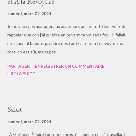
et À la Revoyure
qui chantait en ancien amour ...
samedi, mars 02, 2024
Je ne veux pas manquer aux assureurs qui ont raté leur voie de
rappeler que con j’ai pu être en buvant ce vin sans foy Il fallait
m’excuser il faudra : prendre des tout• ale et à la revoyure au
total on est sûr, mens pas
PARTAGER
ENREGISTRER UN COMMENTAIRE
LIRE LA SUITE
Salut
samedi, mars 02, 2024
À Gerbovie À faire tourner le progrès comme ces là travaillant