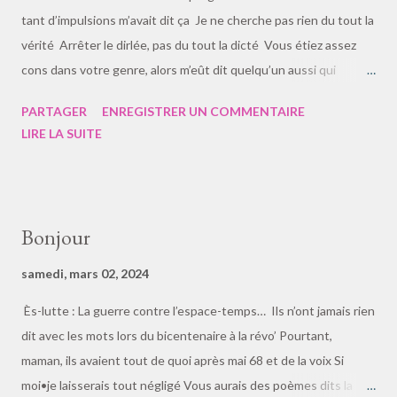
tant d’impulsions m’avait dit ça Je ne cherche pas rien du tout la
vérité Arrêter le dirlée, pas du tout la dicté Vous étiez assez
cons dans votre genre, alors m’eût dit quelqu’un aussi qui
n’aurait pas eu tort et de bien m’employer, à la bonne virgule,
PARTAGER
ENREGISTRER UN COMMENTAIRE
celle-là qui avance lorsque je recule Et puis c’est tout no
LIRE LA SUITE
problemo cas de le dire Préparer ça, c’est important, le devenir
Et puis t’as l’autre act•élément qui ambitionne d’expliquer à
quelqu’autre et connu que t’es bonne On est bien là mais à part
toi et ça salut On t’écrit depuis le logis où j’étais nu sous mon
Bonjour
duvet, sous la couette de mes objets Le pyjama des mes habits,
découvert de mon j’ai
samedi, mars 02, 2024
Ès-lutte : La guerre contre l’espace-temps… Ils n’ont jamais rien
dit avec les mots lors du bicentenaire à la révo’ Pourtant,
maman, ils avaient tout de quoi après mai 68 et de la voix Si
moi•je laisserais tout négligé Vous aurais des poèmes dits la