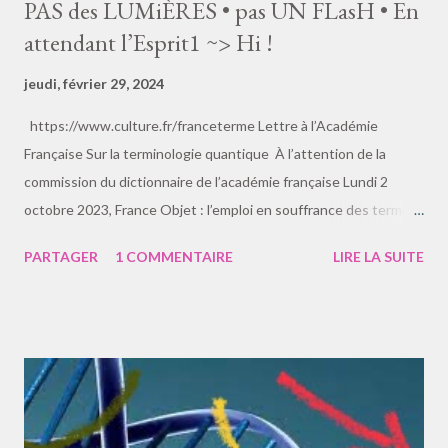
PAS des LUMiÈRES • pas UN FLasH • En
attendant l’Esprit1 ~> Hi !
jeudi, février 29, 2024
https://www.culture.fr/franceterme Lettre à l’Académie
Française Sur la terminologie quantique À l’attention de la
commission du dictionnaire de l’académie française Lundi 2
octobre 2023, France Objet : l’emploi en souffrance des termes
informatiques « bit » et « qubit » optés de l’américain, en langue
PARTAGER
1 COMMENTAIRE
LIRE LA SUITE
française. Ces deux termes occupent une place importante
dans la vie quotidienne de millions de nos concitoyens. Bit est
issu de l’anglais via la contraction de binary digit , c’est-à-dire :
chiffre binaire (source Wikipedia) et il signifie déjà en lui-même
l’idée d’un morceau, d’un petit bout. L’autre terme, qubit , est
plus récent et veut dire quantum bit parce qu’il désigne la plus
petite unité en informatique quantique, qui est l’avenir de nos