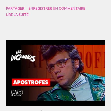
crème d’un fichu pas possible à part ces fous qui n’ont jamais
PARTAGER
ENREGISTRER UN COMMENTAIRE
compris l’histoire aux cous Cela les humanise, un peu, parfum La
LIRE LA SUITE
révolu française est un purin à côté de la mémoire qui hurle Il
n’est pire raison que l’arbitraire et employer des mots avec sans
sur l• avis de gens • evil de Jean • V • angeur