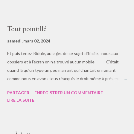
Tout pointillé
samedi, mars 02, 2024
Et puis tenez, Bidule, au sujet de ce sujet difficile, nous aux
dossiers et à l’écran on n’a trouvé aucun mobile C’était
quand là qu’un type un peu marrant qui chantait en ramant
comme nous en avons tous réacquis le droit même à présent
Tenez-vous bien, Bidule, un homme, au douzième siècle
PARTAGER
ENREGISTRER UN COMMENTAIRE
chrétien, par l’assemblée d’un peuple de région fut
LIRE LA SUITE
condamné au rien et ces gens ne sachant pas ce que
c’était l’ont mis à néant • Et moi qui tenais ça pour une
légende, moi la tenant… Je ne mentionne pas la torture
terrible endurée tant de jours par ce condamné innocent