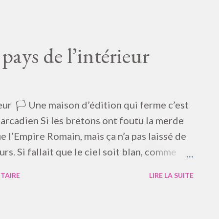
pette ! — Sapristi ! — Morbleu ! —
 Fi ! — Ladre ! — Camembert ! — Galopin !*
é ! — Castoral ! — Carabistouille ! —
ays de l’intérieur
— Péristole ! — Béotien ! — Histrion ! —
tre ! — Falot ! — Termite ! — Furoncle ! —
! — Cyclope ! — Barge ! — Sort ! — Esprit ! —
 Allô ! — Vé ! — Té ! — … * des humanistes…
eur 🏳️ Une maison d’édition qui ferme c’est
arcadien Si les bretons ont foutu la merde
e l’Empire Romain, mais ça n’a pas laissé de
urs. Si fallait que le ciel soit blan, comme
se lève, là-haut… C’était humide et lourd ;
TAIRE
LIRE LA SUITE
rché vers l’escale, suis en sueur normal…
, ne me sens bien… fatiguant pour les yeux…
un seul mouvement ; mais uniformément… Tu