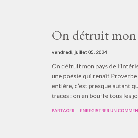
Bigre ! — Mazette ! — Saperlipo
Vertubleu ! — Scrogneugneu ! —
— Garnement !* — Zygoto ! — Fi
On détruit mon p
Ventrepouille ! — Calamaille ! 
Malandrin ! — Faribole ! — Bélî
Fabliau ! — Nistre ! — Minable 
vendredi, juillet 05, 2024
Vindiou ! — Jésus ! — Cidre ! —
On détruit mon pays de l’intéri
[note du scrib...
une poésie qui renaît Proverbe 
entière, c’est presque autant qu
traces : on en bouffe tous les jo
Dian… Demain ça fera beau, car 
PARTAGER
ENREGISTRER UN COMMEN
té, Soleil sourit, Jour… J’ai ma
Statique, avec çà, loin : jamais
pesant sur Chef Sérieux… Pas 