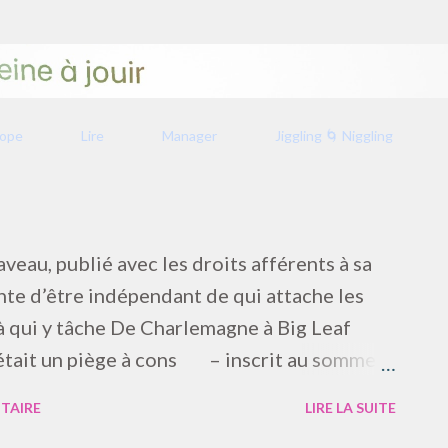
Accéder au contenu principal
rope
Lire
Manager
Jiggling 🌀 Niggling
aveau, publié avec les droits afférents à sa
nte d’être indépendant de qui attache les
n à qui y tâche De Charlemagne à Big Leaf
 était un piège à cons – inscrit au sommet
n dialogue entre deux éditeurs de
TAIRE
LIRE LA SUITE
chés par le métier : — Diable ! — Diantre ! —