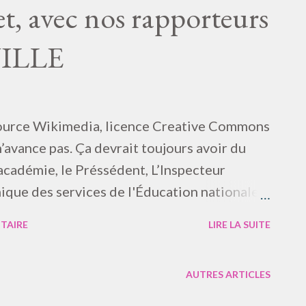
’espace-temps à perdre avec ces superstitions
, avec nos rapporteurs
française.🎲🎯🎬 « Suivante : Comment j’ai
UILLE
en sautant par-dessus ! » Marguerite de
, “Marguerite de Navarre” Le miroir de
source Wikimedia, licence Creative Commons
n’avance pas. Ça devrait toujours avoir du
académie, le Préssédent, L’Inspecteur
que des services de l'Éducation nationale (
 IA-DASEN , estimez-vous bon que cessent les
TAIRE
LIRE LA SUITE
épublique de France ? … Quel est votre degré
çaise de la république : degrés : 1ere langue
AUTRES ARTICLES
langue ? Pour quel État dans l’Europe
ome accordez-vous le sujet ? En quel idiome