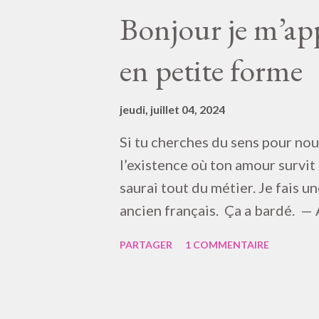
as beau prendre l’air, c’est pire e
Bonjour je m’appe
partir, pauvre jeune oint… Cour
en petite forme
lumière dans la région ? Élève M
pareil, m’dame. Bien, et la rime 
sais pas Jupiter depuis que son t
jeudi, juillet 04, 2024
Si tu cherches du sens pour nou
l’existence où ton amour survit
saurai tout du métier. Je fais un
ancien français. Ça a bardé. — Au
chambellan entre. « Le Barde est 
PARTAGER
1 COMMENTAIRE
raison ; tout poète est chargé de
reste bon devin – divin ? 🎮🎭Si
connaître soi-même. « Oh ne ven