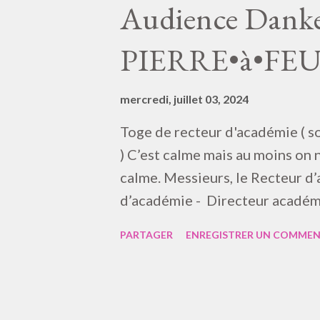
projet scientifique et pas de l
Audience Danket
! » Manière de décalage un peu 
PIERRE•à•FE
manqué une case philosophique 
Valois-Angoulême, (1492-1549)
l’âme pécheress...
mercredi, juillet 03, 2024
Toge de recteur d'académie ( 
) C’est calme mais au moins on 
calme. Messieurs, le Recteur d’
d’académie - Directeur académi
jamais-là ), Messieurs le RA et
PARTAGER
ENREGISTRER UN COMMEN
purges dans les écoles de la r
d’appartenance à la langue fran
; deuxième langue ; troisième 
travaillez-vous ? … En quel idi