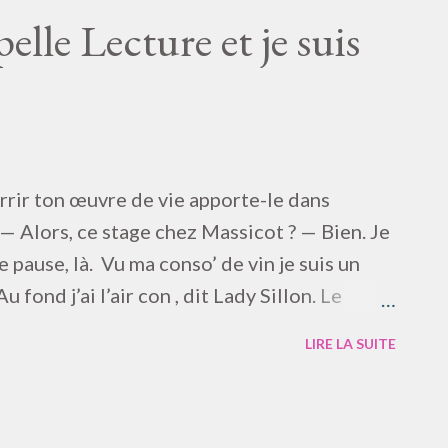
t si à terre… c’est fou : il faudrait, loin,
lle Lecture et je suis
s d’Astronomie : Quelle est la principale
ars : Le soleil madame. Bien. Élève Terre : le
en prime. Élève Jupiter ? … Élève Jupiter ! je
emps est mort, c’est difficile ...
rrir ton œuvre de vie apporte-le dans
 — Alors, ce stage chez Massicot ? — Bien. Je
e pause, là. Vu ma conso’ de vin je suis un
 fond j’ai l’air con , dit Lady Sillon. Le
là ! » « Tout est là », c’est Nietzsche qui a
LIRE LA SUITE
 conventions et, plus intelligent, de vin, iel
 Dieu n’existait pas, on ne pourrait pas se
ez pas me parler de votre Dieu : j’ai un