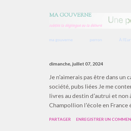
MA GOUVERNE
subtile la déglingue ou la délivre
ma gouverne
perron
À l’Eu
A
dimanche, juillet 07, 2024
r
t
Je n’aimerais pas être dans un c
i
société, pubs liées Je me conte
c
livres au destin d’autrui et no
l
Champollion l’école en France
e
de ma liste – Transcription d’u
s
PARTAGER
ENREGISTRER UN COMMEN
générations différentes, rappro