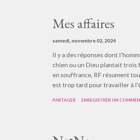
part de ténèbres, il sera dans la
comme lorsque la lampe t’illumi
Mes affaires
Parole sur la l ngue et l’état
samedi, novembre 02, 2024
Il y a des réponses dont l’hom
chien ou un Dieu plantait trois 
en souffrance, RF résument tout à
est trop tard pour travailler à l’
compte, ici parut LUTHER
PARTAGER
ENREGISTRER UN COMMEN