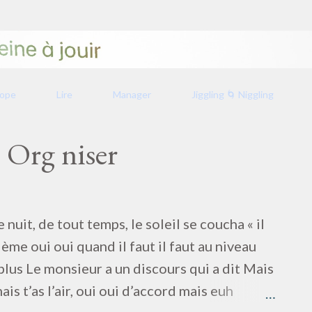
Accéder au contenu principal
rope
Lire
Manager
Jiggling 🌀 Niggling
 Org niser
uit, de tout temps, le soleil se coucha « il
lème oui oui quand il faut il faut au niveau
s plus Le monsieur a un discours qui a dit Mais
is t’as l’air, oui oui d’accord mais euh