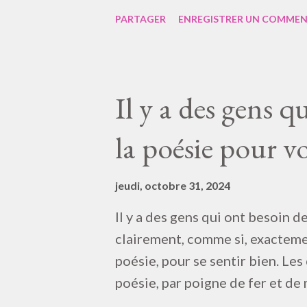
l’histoire et l’existence La cré
PARTAGER
ENREGISTRER UN COMMEN
toi c’est tant de femme et tant
encerclée, défoulante Leur util
huit cent quatre à autant de mill
dans l’art des récits, qu’est-ce
Il y a des gens q
trahison en république ? Ban pl
la poésie pour vo
avec la mixité scolaire et, glo
jeudi, octobre 31, 2024
Il y a des gens qui ont besoin de
clairement, comme si, exactemen
poésie, pour se sentir bien. Les
poésie, par poigne de fer et de
les livres. Toutes ces élucubrat