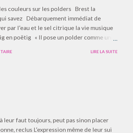
les couleurs sur les polders Brest la
us qui savez Débarquement immédiat de
r par l’eau et le sel citrique la vie musique
ig en poëtig « Il pose un polder comme une
« Infoutu en quatre-vingts ans thermiques
TAIRE
LIRE LA SUITE
rr animé aux pétards Sela’ r
là leur faut toujours, peut pas sinon placer
conne, reclus L’expression même de leur sui