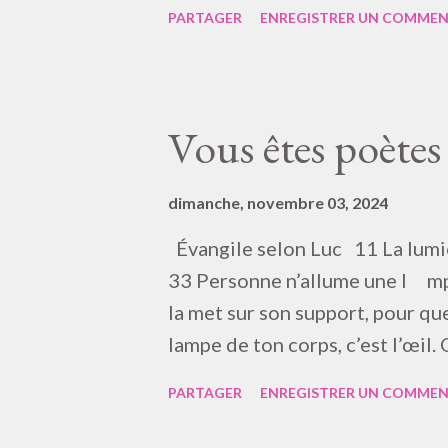
M’Arrête de m’engloutir C’est 
PARTAGER
ENREGISTRER UN COMMEN
Tale ! À je me souviens… Franc…
couper Mais coupez pas hein Fra
de couper parce que monsieur 
était en synchronisation… oui Ou
Vous êtes poètes
synchronisation mais c’était un
eugh des gens tout à fait bien 
dimanche, novembre 03, 2024
pas du tout en organisation Ah 
Évangile selon Luc 11 La lumiè
aujourd’hui Mais à pa...
33 Personne n’allume une l mpe
la met sur son support, pour que
lampe de ton corps, c’est l’œil.
est aussi dans la lumière; mais
PARTAGER
ENREGISTRER UN COMMEN
dans les ténèbres. 35 Examine do
ténèbres. 36 Si donc ton corps 