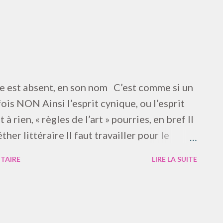
 lumière, il sera dans la lumière tout entier
ne de son éclat. Ainsi parle Jésus, YeowoeY
me est absent, en son nom C’est comme si un
fois NON Ainsi l’esprit cynique, ou l’esprit
 rien, « règles de l’art » pourries, en bref Il
éther littéraire Il faut travailler pour le
TAIRE
LIRE LA SUITE