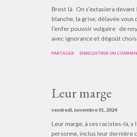
Brest là On s’extasiera devant 
blanche, la grise, délavée vo
l’enfer pouvoir vulgaire de noye
avec ignorance et dégoût chois
serviette ! C’est une bête ! » 
PARTAGER
ENREGISTRER UN COMMEN
d’être phonique ! » Là le tiequa
Leur marge
vendredi, novembre 01, 2024
Leur marge, à ces racistes-là, y 
personne, inclus leur dernière 