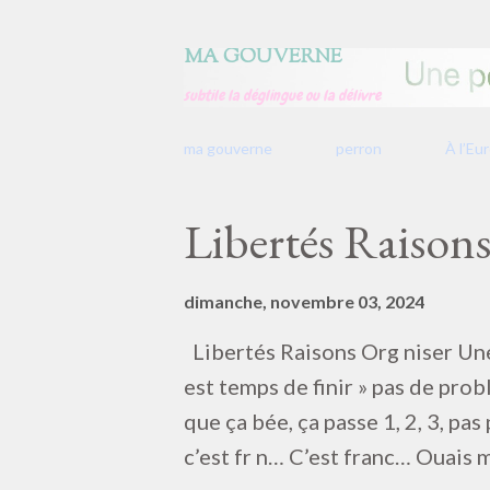
MA GOUVERNE
subtile la déglingue ou la délivre
ma gouverne
perron
À l’Eu
A
Libertés Raisons
r
t
dimanche, novembre 03, 2024
i
c
Libertés Raisons Org niser Une n
l
est temps de finir » pas de prob
e
que ça bée, ça passe 1, 2, 3, pa
s
c’est fr n… C’est franc… Ouais ma