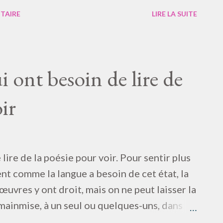
ation non plus n’est plus de leur puissance En
TAIRE
LIRE LA SUITE
 d’homme qui souffre à la mode affolée,
itarisme est exprès, qui s’engouffre en mille
ions : trente S’il n’y avait pas plus de respect
 qu’une jeunesse ? L’idéalisme, n’est-ce qu’une
ui ont besoin de lire de
atonique ? Vous êtes virés des bords d’elle,
ir
ire… Obligatoire…
 lire de la poésie pour voir. Pour sentir plus
t comme la langue a besoin de cet état, la
 œuvres y ont droit, mais on ne peut laisser la
 mainmise, à un seul ou quelques-uns, dans
ions au sujet de la poésie dans la vie sont des