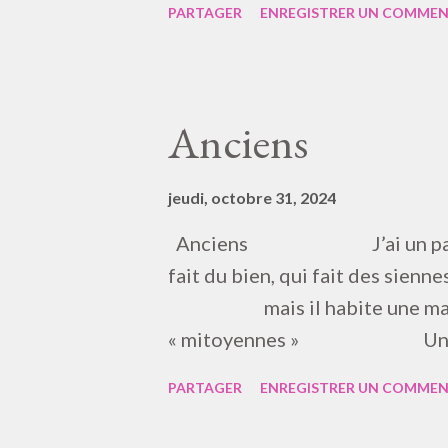
PARTAGER
ENREGISTRER UN COMMEN
dérives et des détours pour ne 
l’état de la fiction, comme ces r
Francfort, qui masquent que la 
moins dans certaines zones ling
Anciens
écrivains et le potentiel, en l
l’on prenne soin de nous, au lie
jeudi, octobre 31, 2024
dans une langue qui devient nég
Anciens J’ai un par
présent accessible que la réputat
fait du bien, qui fait des 
mesure, pas de pri...
mais il habite une m
« mitoyennes » Un petit
PARTAGER
ENREGISTRER UN COMMEN