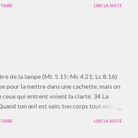
France S’tells … quand même qui a dit France
TAIRE
LIRE LA SUITE
 Franck, ouais : Franck Tale Faut pas
nck coupe pas, ta race elle n’a pas droit
est intéressant mais oui meuh Attendez… Il
i oui oui oui mais il coupait en
e machine en fait et moi euh j’étais d’abord
accordés en en pas en synchronicité du tout, à
sûrement pas ! Alors je le reconnais
re de la lampe (Mt. 5.15; Mc 4.21; Lc 8.16)
 pour la mettre dans une cachette, mais on
 ceux qui entrent voient la clarté. 34 La
 Quand ton œil est sain, ton corps tout entier
 si ton œil est m l de, ton corps aussi est
TAIRE
LIRE LA SUITE
nc si la lumière qui est en toi n’est pas
est tout entier dans la lumière, sans aucune