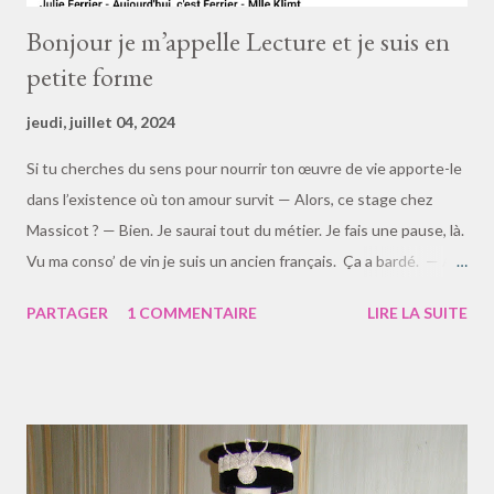
Bonjour je m’appelle Lecture et je suis en
petite forme
jeudi, juillet 04, 2024
Si tu cherches du sens pour nourrir ton œuvre de vie apporte-le
dans l’existence où ton amour survit — Alors, ce stage chez
Massicot ? — Bien. Je saurai tout du métier. Je fais une pause, là.
Vu ma conso’ de vin je suis un ancien français. Ça a bardé. — Au
fond j’ai l’air con , dit Lady Sillon. Le chambellan entre. « Le Barde
PARTAGER
1 COMMENTAIRE
LIRE LA SUITE
est là ! » « Tout est là », c’est Nietzsche qui a raison ; tout poète
est chargé de conventions et, plus intelligent, de vin, iel reste
bon devin – divin ? 🎮🎭Si Dieu n’existait pas, on ne pourrait pas
se connaître soi-même. « Oh ne venez pas me parler de votre
Dieu : j’ai un projet scientifique et pas de l’espace-temps à
perdre avec ces superstitions ! » Manière de décalage un peu