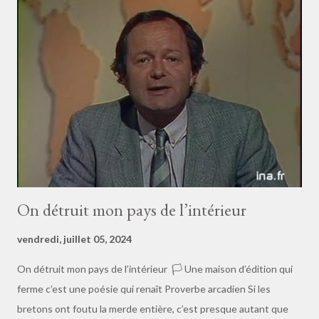
Castoral ! — Carabistouille ! — Ventrepouille ! — Calamaille ! —
Péristole ! — Béotien ! — Histrion ! — Malandrin ! — Faribole ! —
Bélître ! — Falot ! — Termite ! — Furoncle ! — Fabliau ! — Nistre !
— Minable ! — Cyclope ! — Barge ! — Sort ! — Esprit ! — Vindiou
! — Jésus ! — Cidre ! — Allô ! — Vé ! — Té ! — … * des
humanistes… [note du scrib...
On détruit mon pays de l’intérieur
vendredi, juillet 05, 2024
On détruit mon pays de l’intérieur 🏳️ Une maison d’édition qui
ferme c’est une poésie qui renaît Proverbe arcadien Si les
bretons ont foutu la merde entière, c’est presque autant que