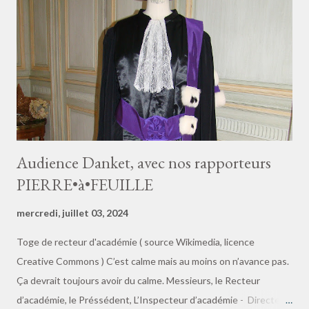
française.🎲🎯🎬 « Suivante : Comment j’ai manqué une case
philosophique en sautant par-dessus ! » Marguerite de Valois-
Angoulême, (1492-1549), “Marguerite de Navarre” Le miroir de
l’âme pécheress...
Audience Danket, avec nos rapporteurs
PIERRE•à•FEUILLE
mercredi, juillet 03, 2024
Toge de recteur d'académie ( source Wikimedia, licence
Creative Commons ) C’est calme mais au moins on n’avance pas.
Ça devrait toujours avoir du calme. Messieurs, le Recteur
d’académie, le Préssédent, L’Inspecteur d’académie - Directeur