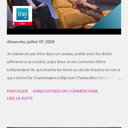
dimanche, juillet 07, 2024
Je n’aimerais pas être dans un caveau, publié avec les droits
afférents à sa société, pubs liées Je me contente d’être
indépendant de qui attache les livres au destin d’autrui et non à
qui y tâche De Charlemagne à Big Leaf Champollion l’école en
France était un piège à cons – inscrit au sommet de ma liste
PARTAGER
ENREGISTRER UN COMMENTAIRE
– Transcription d’un dialogue entre deux éditeurs de
LIRE LA SUITE
générations différentes, rapprochés par le métier : — Diable ! —
Diantre ! — Bigre ! — Mazette ! — Saperlipopette ! — Sapristi !
— Morbleu ! — Vertubleu ! — Scrogneugneu ! — Fi ! — Ladre ! —
Camembert ! — Galopin !* — Garnement !* — Zygoto ! — Fié ! —