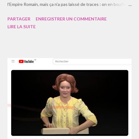
l’Empire Romain, mais ça n’a pas laissé de traces : on en bouffe
tous les jours. Si fallait que le ciel soit blan, comme Dian…
PARTAGER
ENREGISTRER UN COMMENTAIRE
Demain ça fera beau, car se lève, là-haut… C’était humide et
LIRE LA SUITE
lourd ; té, Soleil sourit, Jour… J’ai marché vers l’escale, suis en
sueur normal… Statique, avec çà, loin : jamais, ne me sens bien…
fatiguant pour les yeux… pesant sur Chef Sérieux… Pas un seul
mouvement ; mais uniformément… Tu as beau prendre l’air, c’est
pire et si à terre… c’est fou : il faudrait, loin, partir, pauvre jeune
oint… Cours d’Astronomie : Quelle est la principale lumière dans
la région ? Élève Mars : Le soleil madame. Bien. Élève Terre : le
pareil, m’dame. Bien, et la rime en prime. Élève Jupiter ? … Élève
Jupiter ! je sais pas Jupiter depuis que son temps est mort, c’est
difficile ...