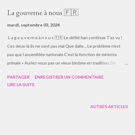
La gouverne à nous 🇫🇷
mardi, septembre 03, 2024
L a g o u v e rn e à n o u s 🇫🇷 Le défilé han continue T’as vu !
Ces deux-là ils ne sont pas mal Que dalle… Le problème n’est
pas que l’assemblée nationale C’est la fonction de ministre
primale « Auriez-vous pas un vieux binôme en tradition, De
Gaulle ? » Une gouverne au cube, un second pôle ? La séparation
PARTAGER
ENREGISTRER UN COMMENTAIRE
des trois pouvoirs et des motifs de non-censurer l’espoir
LIRE LA SUITE
collectif En votant, moi, pour m’exprimer, d’incertaine façon Je
n’ai pas voté par procuration Si le jeu est truqué comme à des
machines à sous, voyez de vos écoles l’éclat saoul Dans le
AUTRES ARTICLES
paranormal on lit aussi, pas mal de trucs Et des nouvelles de la
France en stuc Plu s o n co lle on en du it, o n r ecou vre de co
uch es louc hes Pour re nou ve ler ça, c om b ie n n’ y tou che Ce