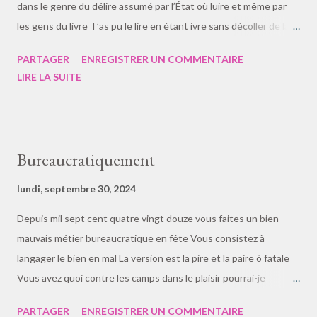
dans le genre du délire assumé par l’État où luire et même par
les gens du livre T’as pu le lire en étant ivre sans décoller de la
banquette où t’as trouvé la place, avoue, de poésie et de
PARTAGER
ENREGISTRER UN COMMENTAIRE
l’enquête Si fallait exister sans nous… Voilà on devrait lui créer
LIRE LA SUITE
un monde, à ce poème en n’arrêtant jamais d’avoir de quoi lire
en françaime
Bureaucratiquement
lundi, septembre 30, 2024
Depuis mil sept cent quatre vingt douze vous faites un bien
mauvais métier bureaucratique en fête Vous consistez à
langager le bien en mal La version est la pire et la paire ô fatale
Vous avez quoi contre les camps dans le plaisir pourrai-je
demander avec le pervertir Et t’as l’autre salaud dans le texte en
PARTAGER
ENREGISTRER UN COMMENTAIRE