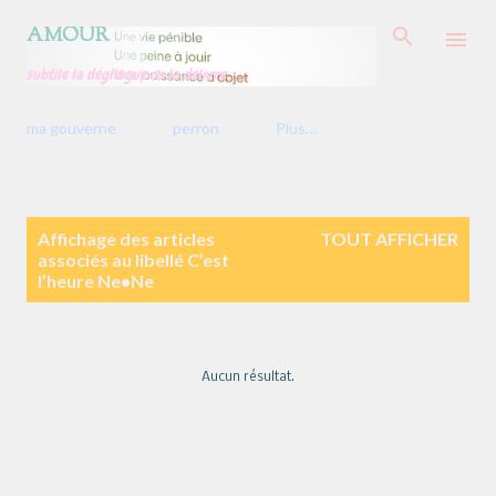
Accéder au contenu principal
AMOUR
subtile la déglingue ou la délivre
ma gouverne
perron
Plus…
A
Affichage des articles
TOUT AFFICHER
r
associés au libellé
C’est
t
l’heure Ne•Ne
i
c
l
e
s
Aucun résultat.