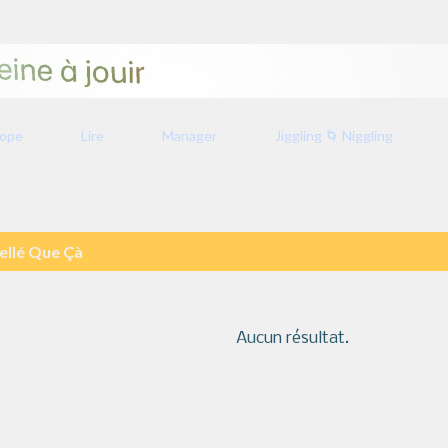
Accéder au contenu principal
rope
Lire
Manager
Jiggling 🌀 Niggling
ellé
Que Çà
Aucun résultat.