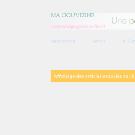
MA GOUVERNE
subtile la déglingue ou la délivre
ma gouverne
perron
À l’Eu
A
Affichage des articles associés au lib
r
t
i
c
l
e
s