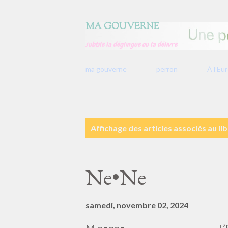
MA GOUVERNE
subtile la déglingue ou la délivre
ma gouverne
perron
À l’Eu
A
Affichage des articles associés au lib
r
t
i
Ne•Ne
c
l
samedi, novembre 02, 2024
e
s