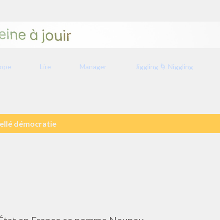
Accéder au contenu principal
rope
Lire
Manager
Jiggling 🌀 Niggling
ellé
démocratie