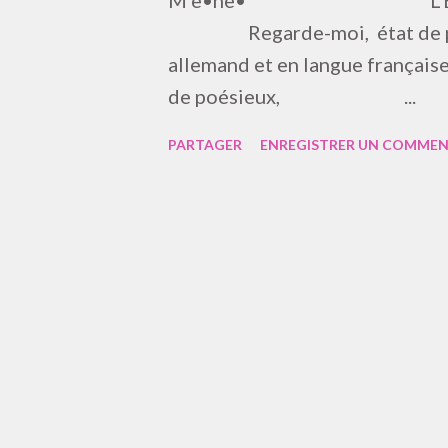
M e•ne• L’État e
Regarde-moi, état 
allemand et en langue 
de poésieux, ...
PARTAGER
ENREGISTRER UN COMMEN