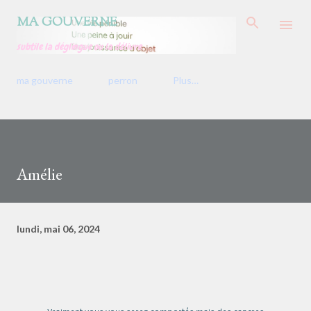
Accéder au contenu principal
MA GOUVERNE
subtile la déglingue ou la délivre
ma gouverne
perron
Plus…
Amélie
lundi, mai 06, 2024