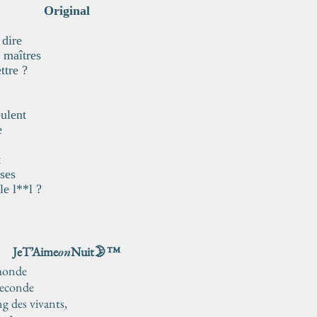
Original
 dire
 maîtres
ttre ?
eulent
e
t
sses
le l**l ?
JeT’Aime
on
Nuit🌛™️
 monde
seconde
ng des vivants,