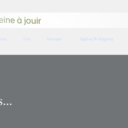
Accéder au contenu principal
rope
Lire
Manager
Jiggling 🌀 Niggling
es…