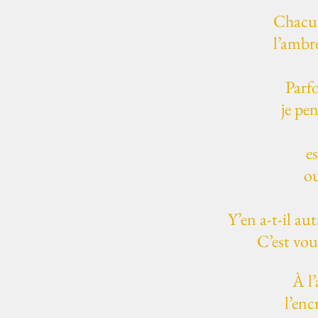
Chacun
l’ambr
Parf
je pe
e
ou
Y’en a-t-il au
C’est vous
À l
l’enc