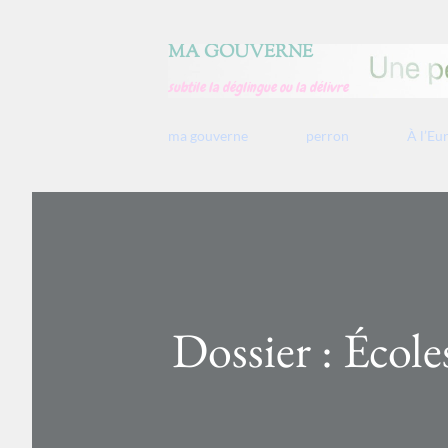
MA GOUVERNE
subtile la déglingue ou la délivre
ma gouverne
perron
À l’Eu
Dossier : Écol