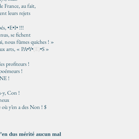
de France, au fait,
nt leurs rejets
s, •E•I• !!!
 nus, se fichent
i, nous fûmes quiches ! »
ux arts, « PA•Y•
(E)
•S »
des profiteurs !
 poémeurs !
SNE !
s-y, Con !
ineux
 où y’en a des Non ! $
’en dus mérité aucun mal