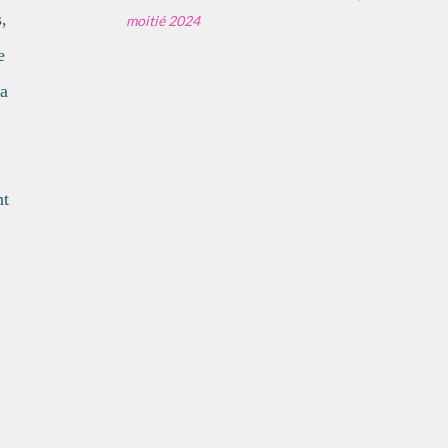
,
moitié 2024
e
la
nt