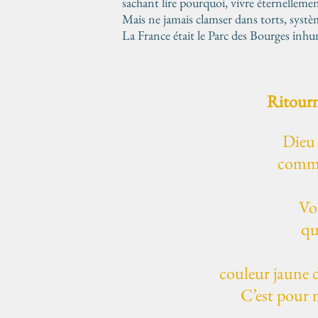
sachant lire pourquoi, vivre éternellemen
Mais ne jamais clamser dans torts, syst
La France était le Parc des Bourges inh
Ritourn
Dieu 
comme
Voi
qu
couleur jaune 
C’est pour m