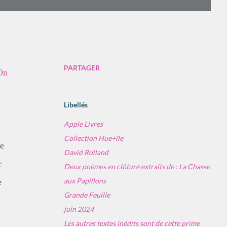
PARTAGER
 On
Libellés
Apple Livres
Collection Hue+île
me
David Rolland
r
Deux poèmes en clôture extraits de : La Chasse
aux Papillons
e
Grande Feuille
juin 2024
Les autres textes inédits sont de cette prime