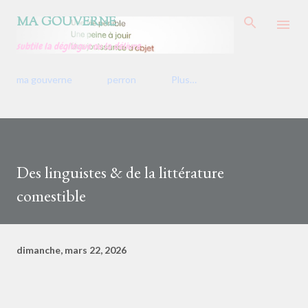
Accéder au contenu principal
MA GOUVERNE
subtile la déglingue ou la délivre
ma gouverne
perron
Plus…
Des linguistes & de la littérature
comestible
dimanche, mars 22, 2026